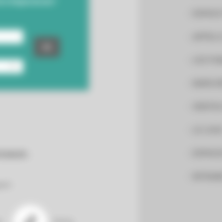
otre Département !
ESPACE
APPELS
LES PU
MARCHÉ
VENTES
LE LOG
ESPACE
CIAUX :
INTRAN
gram