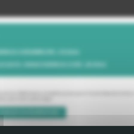
IÈRE DU 15 DÉCEMBRE (PDF - 375.02 Ko)
 GLEYZE - SÉANCE PLÉNIÈRE DU 15 (PDF - 381.85 Ko)
uvez les délibérations complètes prises par le Conseil départemental, 
, avec notre outil en ligne.
CONSULTE LES DÉLIBÉRATIONS