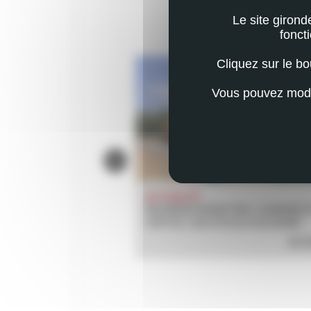
Le site girond
VOUS POUR
fonct
Cliquez sur le b
Vous pouvez modif
ACTUALITÉ
ON À BÈGLES
INCENDIES MONSTRES: DOMAINE D
CERTES, CAS D’ÉCOLE SOLIDAIRE
EN SAVOIR PLUS
EN S