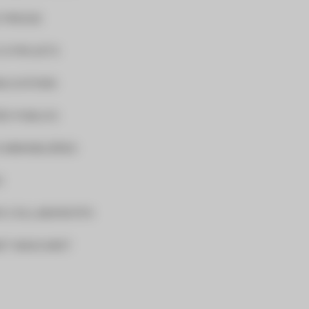
 PRESSE
 À PROJETS
BLICATIONS
S PUBLICS
 IMMOBILIÈRES
O
S COLLABORATIFS
ET MASCARET