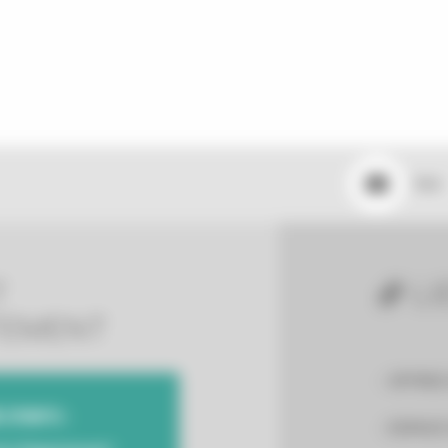
Mail
T
LI
TEMENT
OFFRES
D'INFO :
ESPACE