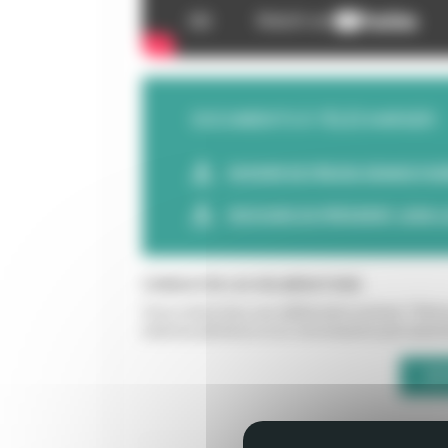
DOCUMENTS À TÉLÉCHARGER :
DOSSIER DE PRESSE SÉANCE PLÉN
DISCOURS DU PRÉSIDENT JEAN-LUC
CONSULTER LES DÉLIBÉRATIONS
Vous recherchez une délibération précise ? Retro
séances plénières et en commissions permanentes
JE 