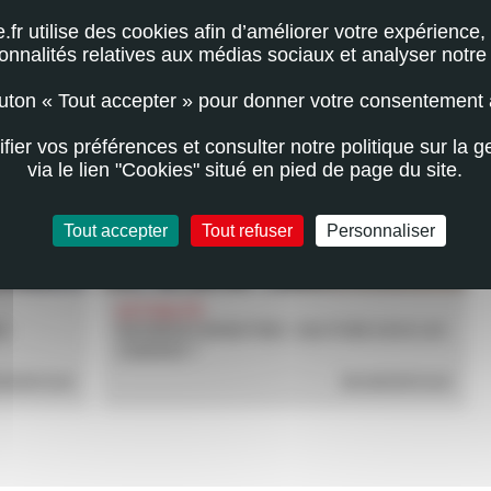
e.fr utilise des cookies afin d’améliorer votre expérience, 
RIEZ AUSSI ÊTRE INTÉRESSÉ PAR
ionnalités relatives aux médias sociaux et analyser notre t
outon « Tout accepter » pour donner votre consentement 
ier vos préférences et consulter notre politique sur la g
via le lien "Cookies" situé en pied de page du site.
Tout accepter
Tout refuser
Personnaliser
ACTUALITÉ
E
INCENDIES MONSTRES : EAU PURE SOUS LES
CENDRES ?
AVOIR PLUS
EN SAVOIR PLUS