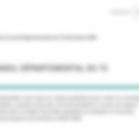
Recherche
du Conseil Départemental du 15 décembre 2025
NSEIL DÉPARTEMENTAL DU 15
temental s'est réuni en séance plénière pour voter la conven
’équilibre, prendre acte des recommandations issues du rapport
nale des Comptes Nouvelle-Aquitaine et adopter le nouveau
 protection de l’enfance 2025-2029.