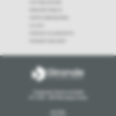
LES PUBLICATIONS
MARCHÉS PUBLICS
VENTES IMMOBILIÈRES
LE LOGO
ESPACES COLLABORATIFS
INTRANET MASCARET
1 Esplanade Charles de Gaulle
CS 71223 - 33074 Bordeaux Cedex
ACCUEIL