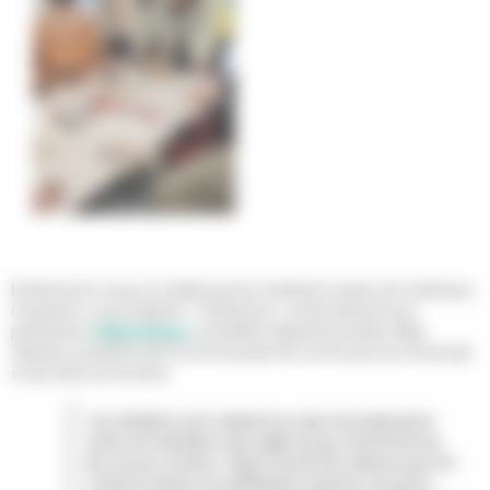
Entièrement conçu et réalisé par les résidents à partir de matériaux
récupérés, ce jeu baptisé « Tactilomas » a été présenté aux
partenaires
Céline Goeury
, conseillère départementale, Alain
Zabulon, président de la Communauté de communes du Créonnais
et aux élus du territoire.
Les résidents sont vraiment au cœur du projet parce
qu'ils sont décideurs des règles du jeu, de la forme du
jeu, de son contenu. Grâce à toutes les séances que l'on
a mené à travers nos différentes sessions, ils ont pu