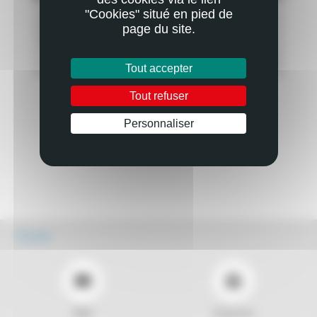
"Cookies" situé en pied de
ACTUALITÉ
AC
LE
EMMANUELLE ET MARGAUX, LE CHANT DU
TO
page du site.
PETIT OISEAU
PLUS
EN SAVOIR PLUS
Tout accepter
Tout refuser
Personnaliser
Écouter
Mail
Imprimer