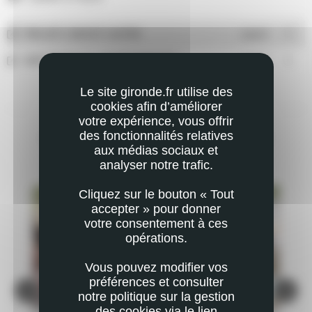
PROJET L'UN EST L'AUTRE
ouvrir
REPORTAGE "LE JEU EN PARTAGE"
ouvrir
Le site gironde.fr utilise des
cookies afin d’améliorer
votre expérience, vous offrir
des fonctionnalités relatives
VOUS POURRIEZ AUSSI ÊTRE INTÉRESSÉ
aux médias sociaux et
PAR
analyser notre trafic.
Cliquez sur le bouton « Tout
accepter » pour donner
votre consentement à ces
opérations.
Vous pouvez modifier vos
préférences et consulter
notre politique sur la gestion
des cookies via le lien