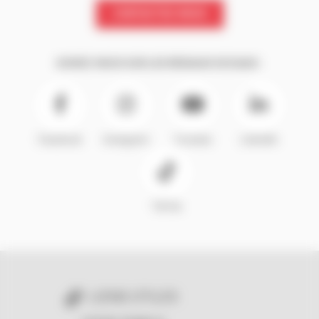
CONTACTEZ-NOUS
SUIVEZ-NOUS SUR LES RÉSEAUX SOCIAUX :
Facebook
Instagram
Youtube
LinkedIn
TikTok
LIENS UTILES