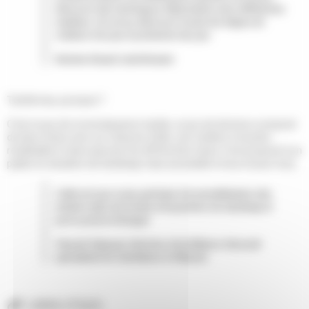
découvrir des techniques d'illustration avec différentes
matières. Ils ont pu découvrir toutes les étapes de
création d'un jeu et présenter leur jeu.
Noémie Girault, ludothécaire
Tactilomas, pourquoi ?
C'est un jeu de reconnaissance tactile, un jeu de dominos composé
de deux faces avec sur chacune d'elle, une matière à toucher
réutilisable et ainsi associer les différentes faces. Il est proposé à un
public en situation de handicap mais accessible à tous et pour tous.
L'idée est que ce jeu participe à la sensibilisation des
enfants dans les écoles à la question du handicap et
qu'on puisse échanger.
Yannick Vignaud, directeur de la Maison d'accueil
spécialisée de Camblanes et Meynac
LIENS UTILES