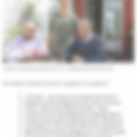
Jennifer, accueillante familiale GM 133 - © Département de la Gironde
Accueillant familial, profession singulière et exigeante ?
« Oui mais… c’est surtout une manière de vivre, de
partager car les échanges que nous avons sont très
riches » répond sans hésiter Jennifer. « Nous
composons une vraie famille dans la laquelle chacun
compose avec la personnalité des autres. Michel a eu
une longue vie. Il nous fait profiter de son expérience.
Alain est introverti avec quelques tocs comme un goût