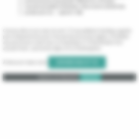
prononcé pour la propreté. Michel, lui, vit le plus
souvent possible à l’extérieur. Nous avons acheté des
poules pour lui… » ajoute-t-elle.
Comme elle et son mari, ils sont 112 accueillants familiaux agréés
par le Département pour l’accueil de personnes âgées, 29 dédiés
aux personnes vivant avec un handicap et 19 bénéficiant d’un
accueil mixte : personnes âges et/ou handicapées.
À découvrir dans notre
GIRONDE MAG N°133
Calameo est désactivé.
Autoriser