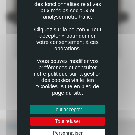
des fonctionnalités relatives
aux médias sociaux et
analyser notre trafic.
Cliquez sur le bouton « Tout
ACTUALITÉ
AC
accepter » pour donner
ISOLEMENT DES AÎNÉS : TOUT UN
EH
votre consentement à ces
DÉPARTEMENT SE MOBILISE
PLUS
opérations.
EN SAVOIR PLUS
Vous pouvez modifier vos
préférences et consulter
notre politique sur la gestion
des cookies via le lien
"Cookies" situé en pied de
page du site.
Tout accepter
Tout refuser
Écouter
Personnaliser