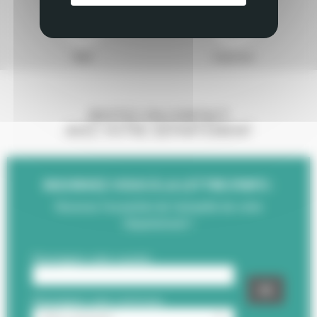
Mail
Imprimer
RESTEZ EN CONTACT
AVEC VOTRE DÉPARTEMENT
INSCRIVEZ-VOUS À LA LETTRE D'INFO :
Recevez l'essentiel de l'actualité de votre
Département !