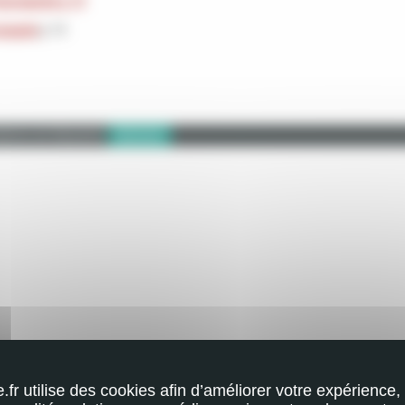
auvegarde p.15
engagée
p.16
lameo est désactivé.
Autoriser
e.fr utilise des cookies afin d’améliorer votre expérience, 