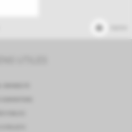
Imprimer
ENS UTILES
L GIRONDE.FR
 SUBVENTIONS
S PUBLICS
 À PROJETS