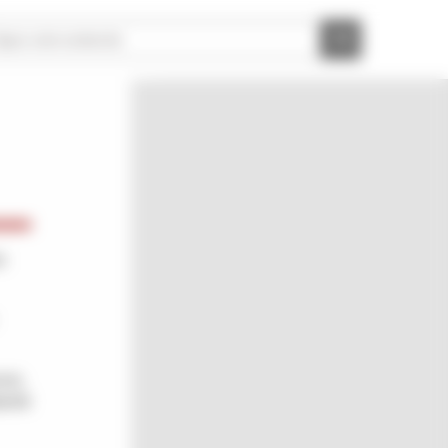
s
cun,
arité