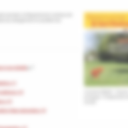
 incertain, le Département continue de
uite du changement et accélère les
n à son échelle
p.7
endre p.11
e carbone p.12
Couverture R&t#28 - Transiti
écologique - © Département d
ps p.13
Gironde
ion d'eau raisonnée p.14