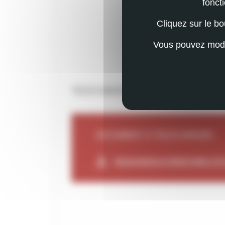
fonct
Cliquez sur le b
Vous pouvez modif
TÉLÉCHARGER CE NUMÉRO
DOCUMENT À TÉLÉCHARGER :
RESSOURCES & TERRITOIRES-ÉTÉ 2