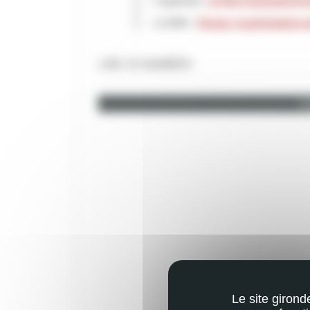
L'ingénierie :
Le Plan Communal de S
Le Selfie :
Thomas, la participation 
LIRE CE NUMÉRO
Ca
Le site girond