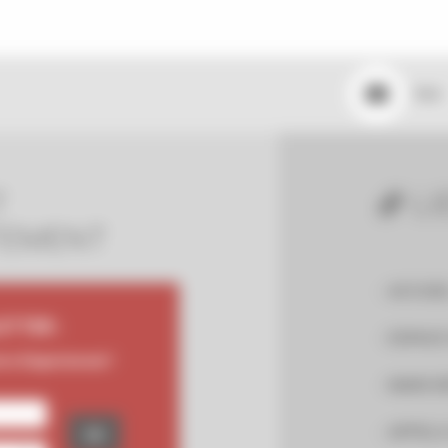
Mail
T
LI
TEMENT
ACCUEI
ETTER :
ESPACE
otre Département !
MARCHÉ
APPELS