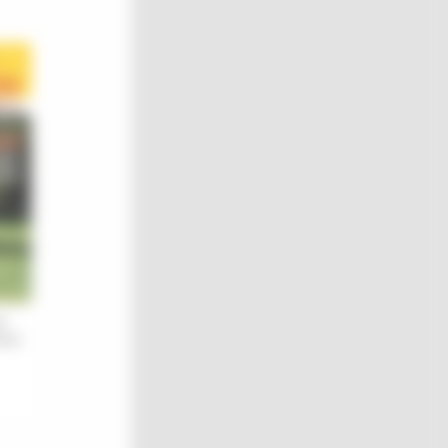
on
e la