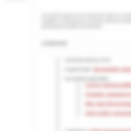
Ce numéro donne à voir comment, dans un monde
s'adapter, embarque les territoires dans la cond
dynamiques locales de transition.
SOMMAIRE
Les brèves d'actu p.5 et 6
Le grand sujet :
Agir ensemble, chacu
Les solutions girondines
Le Ciron, territoire à déf
À Landiras, séquestrer l
Mios, dans l'Eyre du tem
Saint-Loubès, consommat