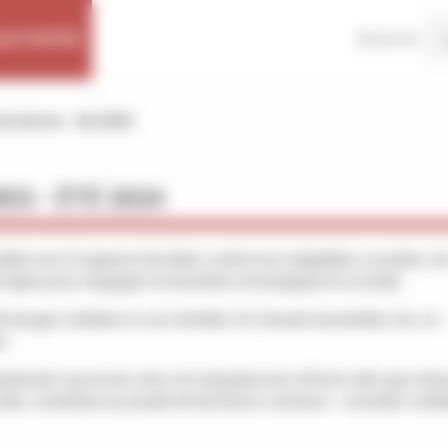
ECTIVITÉS
Recherche
rritoires - été 2024
ES - ÉTÉ 2024
re et à l'urgence de lutter contre les inégalités sociales, le
re ligne pour engager la transition écologique et sociale.
cologie solidaire à son échelle. En faisant ensemble, les co-
s.
rtement casse les silos et mutualise les efforts afin que cha
e, contribue au projet de territoire commun : concilier solid