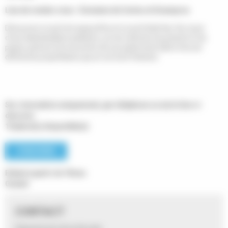
Lieu de rendez-vous : Domaine de Certes et Graveyron
Découvrez ce qu'il est aujourd'hui et ce qu'il était hier. Au cours
d'une déambulation pédestre, sur les chemins du présent et du
passé, partons à la rencontre de son patrimoine bâti et de ses
différents propriétaires qui en ont écrit l'histoire.
Sur réservation uniquement, par téléphone ou via le lien ci-
dessous
10 place(s) disponible(s)
S’INSCRIRE
Enfant à partir de 18 ans
Gratuit
CONTACT