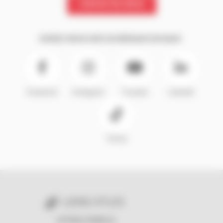
CONTACTEZ-NOUS
SUIVEZ-NOUS SUR LES RÉSEAUX SOCIAUX :
Facebook
Instagram
Youtube
LinkedIn
TikTok
LIENS UTILES
OFFRES D'EMPLOI