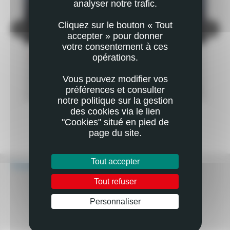
analyser notre trafic.
Cliquez sur le bouton « Tout
accepter » pour donner
votre consentement à ces
NATURE
NA
opérations.
Tous à plumes, une découverte sensorielle des
La 
oiseaux
Vous pouvez modifier vos
PLUS
préférences et consulter
EN SAVOIR PLUS
notre politique sur la gestion
des cookies via le lien
"Cookies" situé en pied de
page du site.
Tout accepter
Écouter
Tout refuser
Personnaliser
Mail
Imprimer