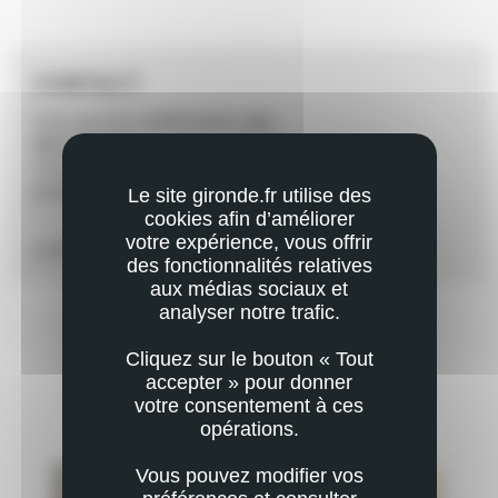
CONTACT
Union sportive castillonnaise rugby
05 57 40 15 15
usrugbycastillon@orange.fr
UNION SPORTIVE CASTILLONNAISE RUGBY
Le site gironde.fr utilise des
cookies afin d’améliorer
votre expérience, vous offrir
ACCÉDER À LA PAGE DE CONTACT
des fonctionnalités relatives
aux médias sociaux et
analyser notre trafic.
Cliquez sur le bouton « Tout
accepter » pour donner
VOUS POURRIEZ AUSSI ÊTRE INTÉRESSÉ
votre consentement à ces
PAR
opérations.
Vous pouvez modifier vos