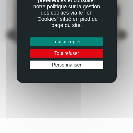
préférences et consulter
notre politique sur la gestion
des cookies via le lien
"Cookies" situé en pied de
page du site.
Tout accepter
ACTUALITÉ
AC
Tout refuser
SYLVIE, EN QUÊTE D'UN NOUVEAU RÔLE
DÉ
PLUS
EN SAVOIR PLUS
Personnaliser