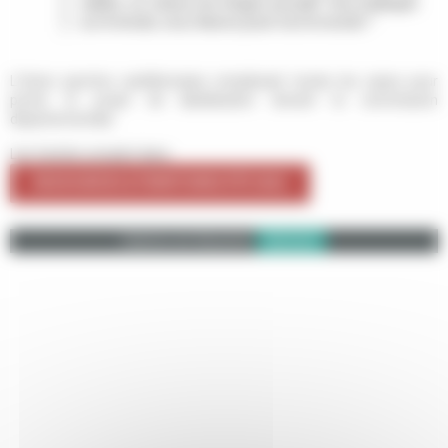
valides. Ici, chacun est intégré, accueilli. Tous mélangés
sur le terrain, nous faisons jouer tout le monde !"
L'Union sportive castillonnaise remplissait toutes les cases pour
porter le projet de labellisation devant la commission
départementale.
Lire l'article complet dans
RESSOURCES & TERRITOIRES ÉTÉ 2022
Calameo est désactivé.
Autoriser