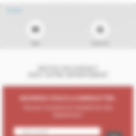
Écouter
Mail
Imprimer
RESTEZ EN CONTACT
AVEC VOTRE DÉPARTEMENT
INSCRIVEZ-VOUS À LA NEWSLETTER :
Recevez l'essentiel de l'actualité de votre
Département !