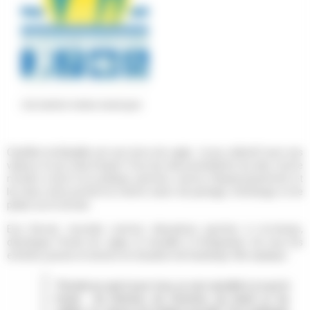
Club labellisé Valides-Handicapés
Castillon-la-Bataille est une terre de rugby : le jeu collectif avec ses
valeurs et son état d'esprit. Pour les deux présidents du club, tout le
monde a droit à la pratique sportive, source d'épanouissement et
les deux amis portent la même vision de partage, d'échange et de
plaisir sur le terrain.
Eva Servat, recrutée comme éducatrice sportive à mi-temps,
développe l'école de rugby et travaille à l'intégration de tous les
enfants, jeunes et seniors en situation de handicap. Elle explique :
"Formée au sport pour tous, je suis sensible à ce qui le
fonde : les femmes, les hommes, les handi ou les