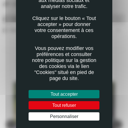
aux médias sociaux et
LIENS UTILES
analyser notre trafic.
Cliquez sur le bouton « Tout
TOUTE L'INFO SUR LES BACS GIRONDINS
ouvrir
accepter » pour donner
votre consentement à ces
EN SAVOIR PLUS SUR LE FEDER
ouvrir
opérations.
Vous pouvez modifier vos
préférences et consulter
notre politique sur la gestion
VOUS POURRIEZ AUSSI ÊTRE INTÉRESSÉ
des cookies via le lien
PAR
"Cookies" situé en pied de
page du site.
Tout accepter
Tout refuser
Personnaliser