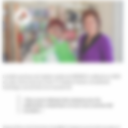
La belle aventure de l’atelier textile de l’APADEV a débuté en 2020
au cœur de la crise du Covid-19. Audrey Pariset, encadrante
technique, est arrivée à ce moment-là.
« Nous avons fabriqué des masques pour les
collectivités, notamment, et nous nous sommes fait
connaître. »
Aujourd’hui, huit femmes travaillent toujours sur le site où sacs et