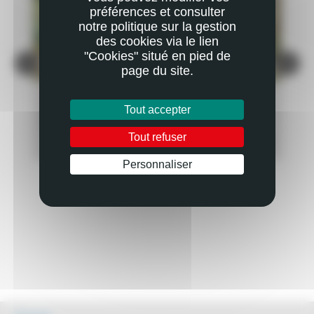
préférences et consulter
notre politique sur la gestion
des cookies via le lien
"Cookies" situé en pied de
page du site.
ACTUALITÉ
AC
Tout accepter
GRAINES DE SOLIDARITÉS : CULTIVER LE LIEN
HO
SOCIAL
NO
PLUS
Tout refuser
EN SAVOIR PLUS
Personnaliser