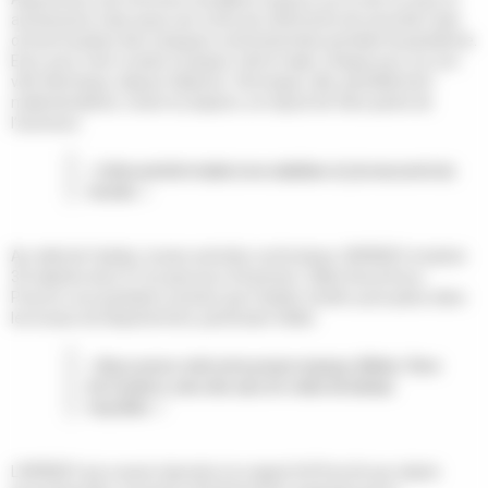
accessoires mais aussi une vente de vêtements de seconde main
ont pris la place des masques confectionnées pendant la pandémie.
Eryn, pour venir coudre et piquer, fait le trajet, chaque jour, sur son
vélo électrique, depuis Valeyrac. Véronique, elle, partiellement
malentendante, vivant à Lesparre, se réjouit de faire partie de
l’aventure.
« Cette activité m’aide à me stabiliser et j’ai rencontré du
monde. »
Au-delà de l’atelier, toutes activités confondues, l’APADEV emploie
35 salariés dont 27 en parcours d’insertion. Gilles Denonfoux-
Pourret, son président, précise que l’atelier textile a pris place dans
les locaux du Département, partenaire fidèle.
« Nous avons créé notre propre marque, Médoc Terre
de Couleurs, avec des sacs en voiles de bateau
recyclées. »
L’APADEV qui a aussi répondu à un appel d’offres lié aux objets