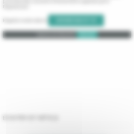
promotionnels, souvenirs d’événements organisés par le
Département.
Regards croisés dans le
GIRONDE MAG N°147
Calameo est désactivé.
Autoriser
ÉCOUTER CET ARTICLE