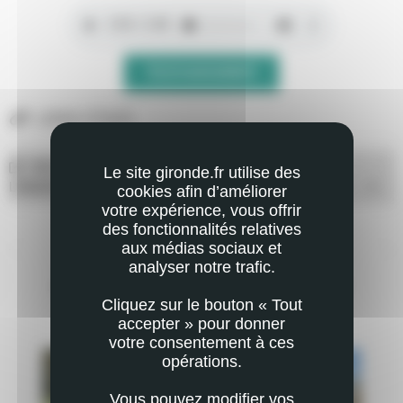
TÉLÉCHARGEMENT
LIENS UTILES
DÉCOUVRIR LA POLITIQUE DU DÉPARTEMENT POUR
Le site gironde.fr utilise des
L'INSERTION
ouvrir
cookies afin d’améliorer
votre expérience, vous offrir
des fonctionnalités relatives
aux médias sociaux et
analyser notre trafic.
VOUS POURRIEZ AUSSI ÊTRE INTÉRESSÉ
Cliquez sur le bouton « Tout
PAR
accepter » pour donner
votre consentement à ces
opérations.
Vous pouvez modifier vos