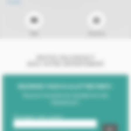
Écouter
Mail
Imprimer
RESTEZ EN CONTACT
AVEC VOTRE DÉPARTEMENT
INSCRIVEZ-VOUS À LA LETTRE D'INFO :
Recevez l'essentiel de l'actualité de votre
Département !