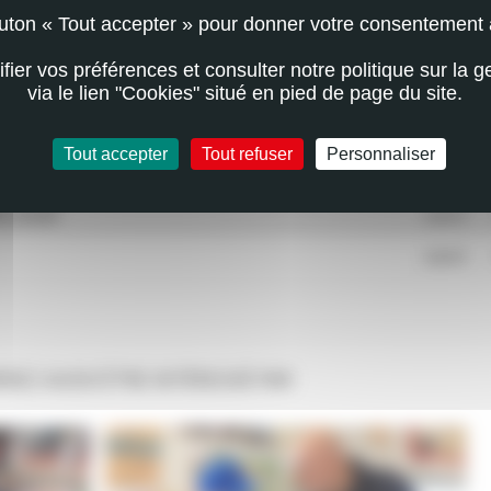
outon « Tout accepter » pour donner votre consentement 
ier vos préférences et consulter notre politique sur la g
TÉLÉCHARGEMENT
via le lien "Cookies" situé en pied de page du site.
Tout accepter
Tout refuser
Personnaliser
E, BAAM
ouvrir
ouvrir
RIEZ AUSSI ÊTRE INTÉRESSÉ PAR