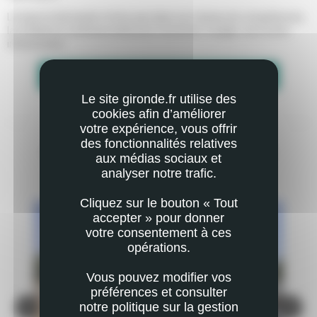
Lorsque la demande n'entre pas dans son champ de compétences,
la médiatrice institutionnelle peut réorienter l'usager vers le bon
interlocuteur.
CONTACTER LA MÉDIATION INSTITUTIONELLE
Le site gironde.fr utilise des
cookies afin d’améliorer
votre expérience, vous offrir
des fonctionnalités relatives
VOUS POURRIEZ AUSSI ÊTRE INTÉRESSÉ
aux médias sociaux et
PAR
analyser notre trafic.
Cliquez sur le bouton « Tout
accepter » pour donner
votre consentement à ces
opérations.
Vous pouvez modifier vos
préférences et consulter
notre politique sur la gestion