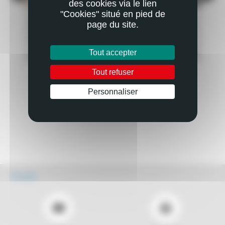
des cookies via le lien
"Cookies" situé en pied de
ACTUALITÉ
AC
page du site.
INCENDIES MONSTRES: DOMAINE DE CERTES,
IN
CAS D’ÉCOLE SOLIDAIRE
CE
PLUS
EN SAVOIR PLUS
Tout accepter
Tout refuser
Personnaliser
Écouter