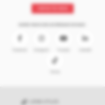
CONTACTEZ-NOUS
SUIVEZ-NOUS SUR LES RÉSEAUX SOCIAUX :
Facebook
Instagram
Youtube
LinkedIn
TikTok
LIENS UTILES