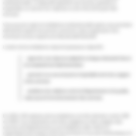
institutionnelle. Le dispositif garantit une écoute, gratuite et
impartiale, en cas de non-réponse ou de refus de la part des
services.
Vous pouvez saisir la médiatrice institutionnelle après une première
démarche auprès du service concerné, sans suspension d'un
éventuel recours auprès du tribunal administratif.
L'action de la médiatrice répond à plusieurs objectifs :
apporter une réponse adaptée à chaque demande face à
la complexité de l'administration
parvenir à un accord juste et équitable entre les usagers
et les services
améliorer les relations entre le Département et le public,
mais aussi le fonctionnement des services.
En 2025, 242 saisines de la médiatrice ont été relevées contre 208
en 2024. Les requérants sont des usagères et des usagers des
services du Département ou la médiatrice elle-même et
majoritairement situés à l'Est du territoire et au sein de Bordeaux et