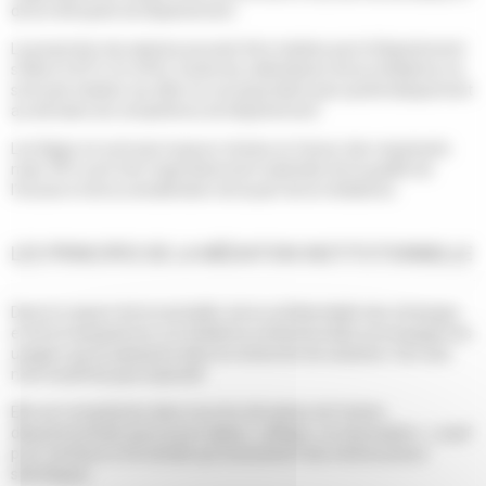
de la métropole du Département.
La proportion de saisines pouvant être traitées par le Département
s'élève à 55 %. En effet, toutes les sollicitations de la médiatrice ne
sont pas traitées car elles ne correspondent pas systématiquement
au domaine de compétence du Département.
Les litiges ne sont pas toujours résolus en faveur des requérants
mais 78 % sont très majoritairement satisfaits de la qualité de
l'écoute et de la considération de la part de la médiatrice.
LES PRINCIPES DE LA MÉDIATION INSTITUTIONNELLE
Dans le respect de la neutralité, de la confidentialité des échanges
et de la transparence, la médiatrice institutionnelle accompagne les
usagers qui la saisissent dans la recherche de solutions. Son avis
n'est toutefois pas impératif.
Elle est compétente dans tous les domaines de l'action
départementale (personnes âgées, collèges, vie associative...), sauf
pour l'enfance et la famille qui nécessitent des interlocuteurs
spécifiques.