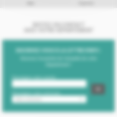
Mail
Imprimer
RESTEZ EN CONTACT
AVEC VOTRE DÉPARTEMENT
INSCRIVEZ-VOUS À LA LETTRE D'INFO :
Recevez l'essentiel de l'actualité de votre
Département !