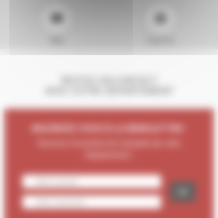
Mail
Imprimer
RESTEZ EN CONTACT
AVEC VOTRE DÉPARTEMENT
INSCRIVEZ-VOUS À LA NEWSLETTER :
Recevez l'essentiel de l'actualité de votre
Département !