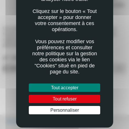
paroles auprès de leurs proches pour les sensibiliser à leur
Cliquez sur le bouton « Tout
tour.
accepter » pour donner
votre consentement à ces
Une belle initiative qui s’est concrétisée cette année grâce à un
opérations.
travail en plusieurs étapes : observation et reconnaissance des
végétaux, conception du jardin, construction des supports,
Vous pouvez modifier vos
plantation et semis...
préférences et consulter
notre politique sur la gestion
LIENS UTILES
des cookies via le lien
"Cookies" situé en pied de
DÉCOUVRIR LE PROJET
ouvrir
page du site.
Tout accepter
Tout refuser
Personnaliser
Écouter