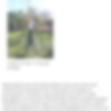
Potager à St Genès - © Odonates
Paysages
Située dans la cour de l’école primaire, cette zone verte s'est
transformée progressivement cette année en potager en
permaculture. Les élèves, sous la direction de Ludo et Lionel,
paysagistes, se retrouvent 18 lundis dans l’année, pendant la pause
méridienne, pour mener à bien à ce projet. En plus d’entrer dans le
cadre des initiatives éco-citoyennes de l’établissement, ce projet est