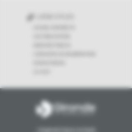
LIENS UTILES
ACCUEIL GIRONDE.FR
LES PUBLICATIONS
MARCHÉS PUBLICS
CONSULTER LES DÉLIBÉRATIONS
ESPACE PRESSE
LE LOGO
1 Esplanade Charles de Gaulle