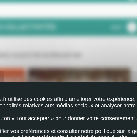
 COLLECTIVITÉS
ouvrir
RIEZ AUSSI ÊTRE INTÉRESSÉ PAR
e.fr utilise des cookies afin d’améliorer votre expérience, 
ionnalités relatives aux médias sociaux et analyser notre t
outon « Tout accepter » pour donner votre consentement 
ier vos préférences et consulter notre politique sur la g
ACTUALITÉ
E FEUX DE
INCENDIES EN GIRONDE