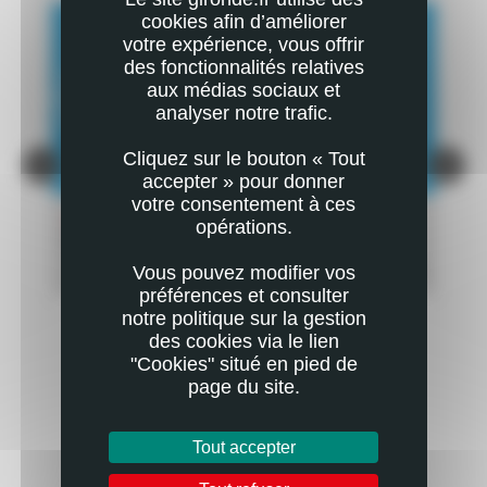
cookies afin d’améliorer
votre expérience, vous offrir
des fonctionnalités relatives
aux médias sociaux et
analyser notre trafic.
Cliquez sur le bouton « Tout
accepter » pour donner
votre consentement à ces
ACTUALITÉ
AC
opérations.
DON DU SANG, UN DÉFI PERMANENT
DE
SA
PLUS
EN SAVOIR PLUS
Vous pouvez modifier vos
préférences et consulter
notre politique sur la gestion
des cookies via le lien
"Cookies" situé en pied de
page du site.
Tout accepter