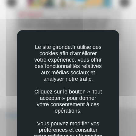
ACTUALITÉ
AC
À LA DÉCOUVERTE… DE ANDRÉE CHEDID, QUI
CH
KI-
DONNE SON NOM AU COLLÈGE DU HAILLAN
EN SAVOIR PLUS
PLUS
Le site gironde.fr utilise des
cookies afin d’améliorer
votre expérience, vous offrir
des fonctionnalités relatives
aux médias sociaux et
analyser notre trafic.
Cliquez sur le bouton « Tout
accepter » pour donner
votre consentement à ces
opérations.
Écouter
Vous pouvez modifier vos
préférences et consulter