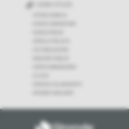
LIENS UTILES
OFFRES D'EMPLOI
ESPACE SUBVENTIONS
ESPACE PRESSE
APPELS À PROJETS
LES PUBLICATIONS
MARCHÉS PUBLICS
VENTES IMMOBILIÈRES
LE LOGO
ESPACES COLLABORATIFS
INTRANET MASCARET