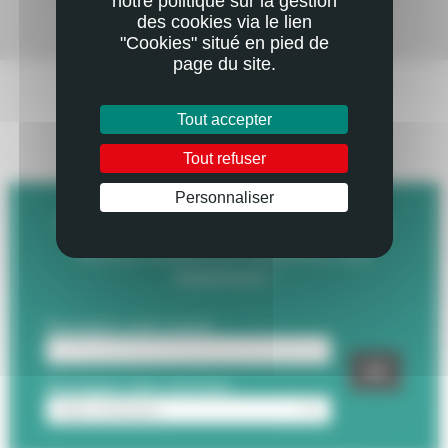
notre politique sur la gestion
des cookies via le lien
"Cookies" situé en pied de
Mail
Imprimer
page du site.
Tout accepter
RESTEZ EN CONTACT
AVEC VOTRE DÉPARTEMENT
Tout refuser
Personnaliser
INSCRIVEZ-VOUS À LA LETTRE D'INFO :
Recevez l'essentiel de l'actualité de votre
Département !