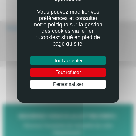
Vous pouvez modifier vos
préférences et consulter
notre politique sur la gestion
Écouter
des cookies via le lien
"Cookies" situé en pied de
page du site.
Tout accepter
Mail
Imprimer
Tout refuser
Personnaliser
RESTEZ EN CONTACT
AVEC VOTRE DÉPARTEMENT
INSCRIVEZ-VOUS À LA LETTRE D'INFO :
Recevez l'essentiel de l'actualité de votre
Département !