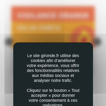
ACTUALITÉ
AC
Le site gironde.fr utilise des
VIGILANCE ORANGE POUR LE RISQUE FEUX DE
IN
cookies afin d’améliorer
FORÊT
votre expérience, vous offrir
PLUS
EN SAVOIR PLUS
des fonctionnalités relatives
aux médias sociaux et
analyser notre trafic.
Cliquez sur le bouton « Tout
accepter » pour donner
votre consentement à ces
opérations.