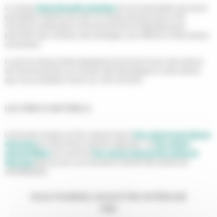
Le réseau
Graine Nouvelle-Aquitaine
est une association qui a pour
principales missions de créer un réseau de personnes et de
structures d’éducation à l’environnement en Aquitaine pour
permettre des contacts, des échanges, une réflexion et des actions
communes.
Le site du réseau Graine Aquitaine permet de trouver des acteurs
de l'environnement, en fonction des thématiques ou des actions
que vous souhaitez mener sur votre territoire.
LES PARCS NATURELS
La Gironde compte un Parc naturel marin (
Parc naturel marin Bassin
d’Arcachon
) et deux Parcs naturels régionaux : le
Parc naturel
régional Médoc
au nord et le
Parc naturel régional des Landes de
Gascogne
plus au sud. Les trois parcs mènent des actions de
sensibilisation.
VOUS POURRIEZ AUSSI ÊTRE INTÉRESSÉ
PAR