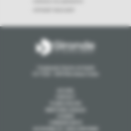
ESPACES COLLABORATIFS
INTRANET MASCARET
1 Esplanade Charles de Gaulle
CS 71223 - 33074 Bordeaux Cedex
ACCUEIL
CONTACT
PLANS D'ACCÈS
MENTIONS LÉGALES
COOKIES
CYBERSÉCURITÉ
ACCESSIBILITÉ : NON CONFORME