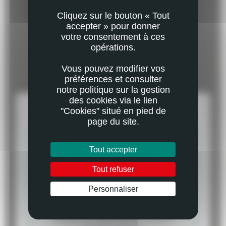
Cliquez sur le bouton « Tout
accepter » pour donner
votre consentement à ces
opérations.
Vous pouvez modifier vos
préférences et consulter
notre politique sur la gestion
des cookies via le lien
"Cookies" situé en pied de
page du site.
Tout accepter
Tout refuser
Personnaliser