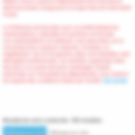
Météo France a placé le département de la Gironde en
alerte de niveau orange pour le risque feux de forêt mardi
4 août
.
La Préfecture de Gironde a pris un arrêté limitant les
manifestations culturelles et sportives en Gironde.
Les manifestations en extérieur sont autorisées sur la
rive droite (hors espaces naturels, forestiers ou
végétalisés). Sur la rive gauche, elles sont interdites sauf
dérogation préfectorale. Les activités organisées dans
des parcs ou zones de loisirs aménagés restent
autorisées sur l'ensemble du département, sous réserve
du respect des conditions fixées par l'arrêté.
Voir l'arrêté
Résultat de votre recherche : 553 résultats
Affichage par liste
Affichage par carte