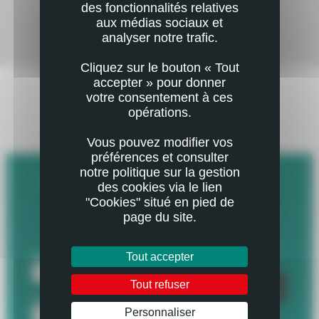
des fonctionnalités relatives
aux médias sociaux et
analyser notre trafic.
Mail
Imprimer
Cliquez sur le bouton « Tout
accepter » pour donner
votre consentement à ces
RESTEZ EN CONTACT
opérations.
AVEC VOTRE DÉPARTEMENT
Vous pouvez modifier vos
préférences et consulter
notre politique sur la gestion
INSCRIVEZ-VOUS À LA LETTRE D'INFO :
des cookies via le lien
"Cookies" situé en pied de
Recevez l'essentiel de l'actualité de votre
page du site.
Département !
Tout accepter
Tout refuser
Personnaliser