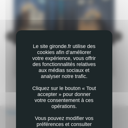
Le site gironde.fr utilise des
NATURE
NA
cookies afin d’améliorer
Tous à plumes, une découverte sensorielle des
La 
votre expérience, vous offrir
oiseaux
des fonctionnalités relatives
PLUS
aux médias sociaux et
EN SAVOIR PLUS
analyser notre trafic.
Cliquez sur le bouton « Tout
accepter » pour donner
votre consentement à ces
opérations.
Écouter
Vous pouvez modifier vos
préférences et consulter