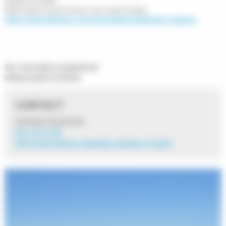
balade en kayak.
Réservation ouverte deux mois avant la date :
https://www.helloasso.com/associations/federation-sepanso
Sur réservation uniquement
Enfant à partir de 8 ans
CONTACT
SEPANSO RN ARGUIN
06 51 97 27 88
http://www.reserves-naturelles.org/banc-d-arguin