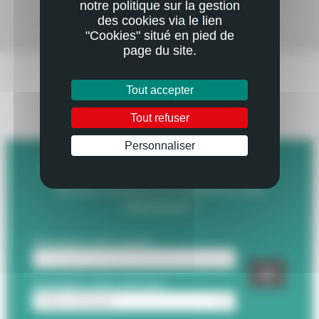
notre politique sur la gestion
des cookies via le lien
"Cookies" situé en pied de
Mail
Imprimer
page du site.
Tout accepter
RESTEZ EN CONTACT
AVEC VOTRE DÉPARTEMENT
Tout refuser
Personnaliser
INSCRIVEZ-VOUS À LA LETTRE D'INFO :
Recevez l'essentiel de l'actualité de votre
Département !