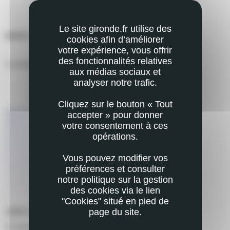
Le site gironde.fr utilise des
MARIE-CLAUDE AGULLANA
cookies afin d’améliorer
votre expérience, vous offrir
des fonctionnalités relatives
Conseillère départementale du canton Entre-Deux-Mers
aux médias sociaux et
analyser notre trafic.
Cliquez sur le bouton « Tout
accepter » pour donner
votre consentement à ces
opérations.
Vous pouvez modifier vos
préférences et consulter
notre politique sur la gestion
des cookies via le lien
"Cookies" situé en pied de
page du site.
JEAN-LUC GLEYZE
Président du Département de la Gironde