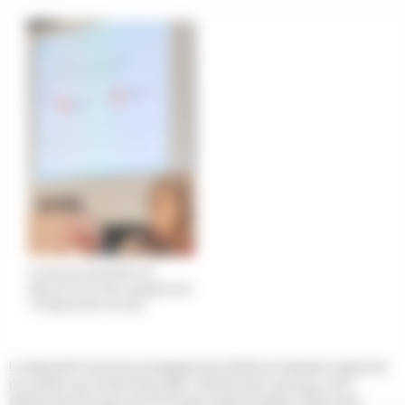
Journée de présentation du
dispositif local d’accompagnement
- © Département Gironde
Le dispositif local d’accompagnement (DLA) est destiné à apporter
un soutien au monde associatif. Outil de droit commun, il est
financé par l’Europe avec le Fonds social européen, l’État via la