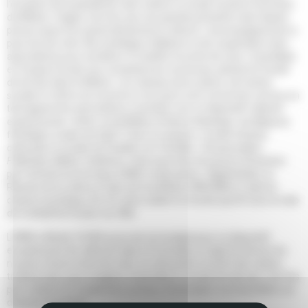
l’occasion de la pandémie, liant culture et social, touche le territoire
du Médoc, frappé, à la fois, par une grande précarité mais faisant
preuve aussi d’un grand dynamisme culturel. L’accompagnement a
pour but de créer des stratégies d’alliance et de coopération inter-
associatives pour accélérer et faciliter la sortie de crise.
Coop’Alpha
et
Coopea Conseil,
aux compétences reconnues, pilotent le travail
de terrain dans le Médoc. Les champs de la culture, de l’action
sociale et même du tourisme et du sport sont concernés comme en
témoignent les associations orientées vers ce dispositif collectif
expérimental :
Action social Médoc Enfance Handicap
; les Maisons
familiales rurales de Saint-Yzan et Lesparre ; le pôle d’action
culturelle et sociale de Pauillac
Les Tourelles
;
Vie associative
F
édération Médoc Initiatives
, mais aussi des structures d’insertion
par l’activité économique (SIAE) médocaines ;
Régénération
, le
Réseau de la culture et des arts du Médoc (RACAM) et, dans le
champ touristique,
Eh_CO
, sans oublier le monde sportif avec le club
de football de Soulac-sur-Mer.
L’IFAID a fléché 10 000 euros de son budget pour ce dispositif
exceptionnel. Au-delà de l’aide et l’entraide, il s’agit de donner les
moyens d’avoir envie de créer, se réinventer et sortir des cadres
traditionnels, pour imaginer ensemble le monde de demain, à la fois
plus résilient et, localement, porteur d’exemples reconductibles sur
d’autres territoires.