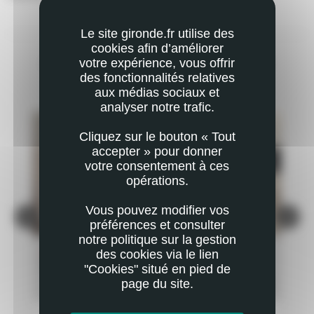
Le site gironde.fr utilise des
cookies afin d’améliorer
votre expérience, vous offrir
VOUS POURRIEZ AUSSI ÊTRE INTÉRESSÉ
des fonctionnalités relatives
PAR
aux médias sociaux et
analyser notre trafic.
Cliquez sur le bouton « Tout
accepter » pour donner
votre consentement à ces
opérations.
Vous pouvez modifier vos
préférences et consulter
notre politique sur la gestion
ACTUALITÉ
AC
des cookies via le lien
SYLVIE, EN QUÊTE D'UN NOUVEAU RÔLE
DÉ
"Cookies" situé en pied de
page du site.
PLUS
EN SAVOIR PLUS