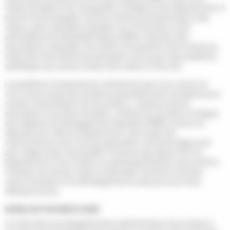
Caisse de dépôt et de consignation, la Région et les Départements. Il
permet d’accompagner tous les secteurs professionnels social,
culture, sport, éducation populaire, etc. En Gironde, il a été
particulièrement développé depuis 2008 en direction des
associations culturelles, une année où la question de la refonte du
statut des intermittents du spectacle a mis au jour des problèmes
spécifiques aux acteurs locaux de la culture et des arts.
La pandémie et la période de confinement que nous venons de
vivre ont provoqué des situations particulièrement complexes pour
nombre d’associations de ces secteurs : activité en berne,
spectacles et tournées annulées. L’Institut de formation et d’appui
aux initiatives de développement Aquitaine (IFAID), porteur du
dispositif aux côtés du Département, a provoqué une
visioconférence avec tous les partenaires concernés début avril
pour réagir le plus vite possible. Précisons que depuis 2019, le
Département a mis en place un partenariat financier avec le DLA à
l’intention du secteur social, en particulier l’insertion et la lutte
contre l’exclusion et le développement social, par souci d’une
efficacité accrue.
MOBILISATION MÉDOCAINE
L’un des deux accompagnements expérimentaux mis en place à