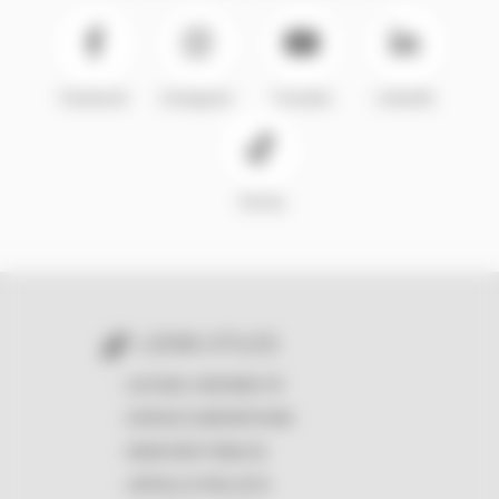
Facebook
Instagram
Youtube
LinkedIn
TikTok
LIENS UTILES
ACCUEIL GIRONDE.FR
ESPACE SUBVENTIONS
MARCHÉS PUBLICS
APPELS À PROJETS