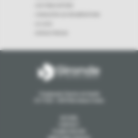
LES PUBLICATIONS
CONSULTER LES DÉLIBÉRATIONS
LE LOGO
ESPACE PRESSE
1 Esplanade Charles de Gaulle
CS 71223 - 33074 Bordeaux Cedex
ACCUEIL
CONTACT
PLANS D'ACCÈS