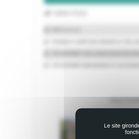
LIENS UTILES
SITE 3-6-9-12
ÉCRANS ET SANTÉ DES ENFANTS ET DES A
SITE INTERNET SUR LE BON USAGE DES ÉC
SITE INTERNET MON ENFANT ET LES ÉCRA
VOUS POUR
Le site girond
fonct