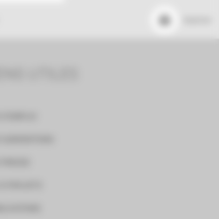
Imprimer
ENS UTILES
 D'EMPLOI
 SUBVENTIONS
 PRESSE
 À PROJETS
BLICATIONS