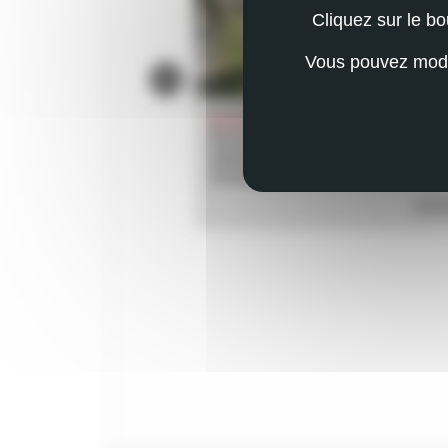
Cliquez sur le b
Vous pouvez modif
ACTUALITÉ
DE BÉBÉ EN HAUTE-
UN CENTRE D'APPUI À L'ENFANCE E
GIRONDE : PETITE PIERRE POUR G
PROMESSE
EN SAVOIR PLUS
EN S