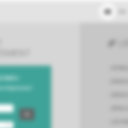
Mail
T
LI
TEMENT
OFFRES
D'INFO :
ESPACE
otre Département !
ESPACE
APPELS
LES PU