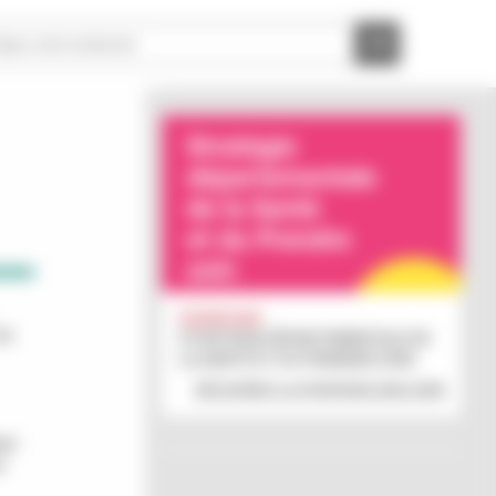
ZOOM SUR :
es
STRATÉGIE DÉPARTEMENTALE DE
LA SANTÉ ET DU PRENDRE SOIN
DÉCOUVREZ LA STRATÉGIE 2022-2028
ant
n