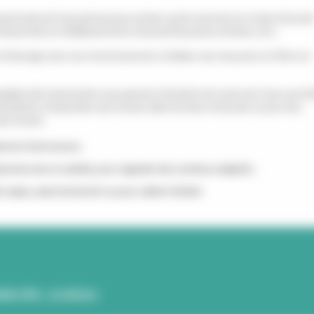
ssionnels de l’accueil du jeune enfant, qu’ils exercent en mode d’accueil
ofessionnels en établissements d’accueil de jeunes enfants, etc.).
'interagir avec son environnement, d'utiliser ses cinq sens et d'être en
maladie doit transmettre aux parents d’enfants de moins de 3 ans une let
erdiction d’exposition aux écrans dans les lieux d’accueil, et pour leur
es écrans :
umé en fond sonore ;
sionnel, avec un adulte, pour regarder des contenus adaptés ;
es repas, avant de dormir ou pour calmer l’enfant.
NS (PDF - 214.85 Ko)