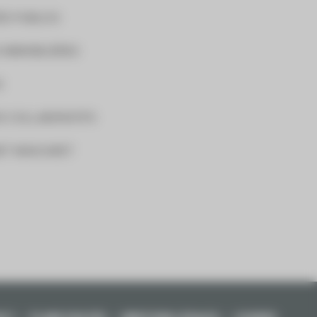
S PUBLICS
 IMMOBILIÈRES
O
S COLLABORATIFS
ET MASCARET