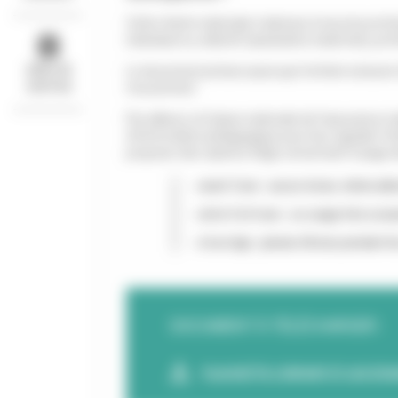
Cette charte nationale s’adresse à tous les profe
individuel ou collectif (assistants maternels, pr
IDÉES DE
Le document précise aussi que l’enfant a besoin d
SORTIES
mouvement.
Par ailleurs, la Caisse nationale de l’assurance 
d’information pédagogique pour leur signaler l’int
proposer des repères d’âge concernant l’usage d
avant 3 ans : aucun écran, même all
entre 3 et 6 ans : un usage très occa
à tout âge : jamais d’écran pendant l
DOCUMENT À TÉLÉCHARGER :
PLAQUETTE L’ENFANT ET LES ÉCRA