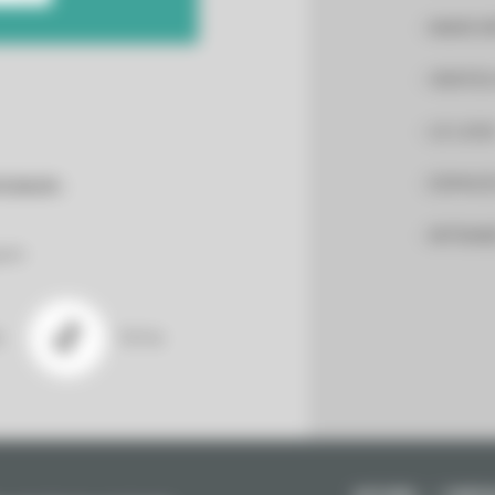
MARCHÉ
VENTES
LE LOG
ESPACE
CIAUX :
INTRAN
gram
n
TikTok