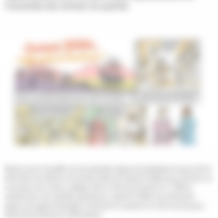
l'ensemble des enfants du quartier.
Après avoir travaillé sur les grandes figures bordelaises issues de la
diversité, les élèves ont choisi celle de Casimir Fidèle pour donner un
nouveau nom à leur collège. Né en Côte de Guinée en 1748 et
acheté par une famille parisienne, Casimir Fidèle est affranchi
après son apprentissage et devient le cuisiner en chef du luxueux
Hôtel de l'Empereur à Bordeaux.