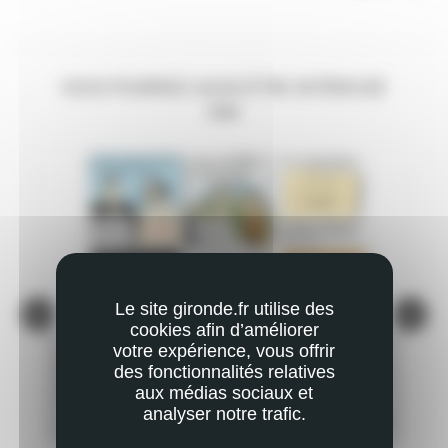
VOUS POURRIEZ AUSSI ÊTRE INTÉRESSÉ
PAR
Le site gironde.fr utilise des
cookies afin d’améliorer
votre expérience, vous offrir
ACTUALITÉ
AC
des fonctionnalités relatives
À LA DÉCOUVERTE… DE ANDRÉE CHEDID, QUI
CH
aux médias sociaux et
KI-
DONNE SON NOM AU COLLÈGE DU HAILLAN
analyser notre trafic.
EN SAVOIR PLUS
PLUS