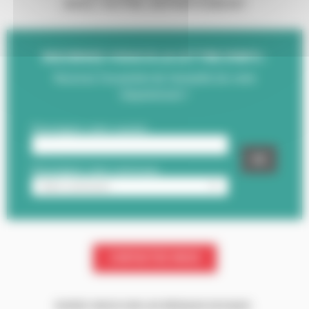
AVEC VOTRE DÉPARTEMENT
INSCRIVEZ-VOUS À LA LETTRE D'INFO :
Recevez l'essentiel de l'actualité de votre
Département !
CONTACTEZ-NOUS
SUIVEZ-NOUS SUR LES RÉSEAUX SOCIAUX :