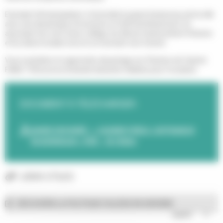
Exemple d'émancipation, il réconcilie le passé douloureux de la ville
avec une dynamique d'ouverture et d'affranchissement. En
associant son nom à leur collège, les élèves transmettent l'histoire
et la culture locales tout en se tournant vers l'avenir.
Vous souhaitez en apprendre davantage sur l'histoire de Casimir
Fidèle ? Découvrez la bande dessinée réalisée pour l'occasion.
DOCUMENT À TÉLÉCHARGER :
BANDE DESSINÉE - « CASIMIR FIDÈLE, L'AFFRANCHI
DE BORDEAUX » (PDF - 18.18 Mo)
LIENS UTILES
DÉCOUVRIR LA POLITIQUE COLLÈGE EN GIRONDE
ouvrir