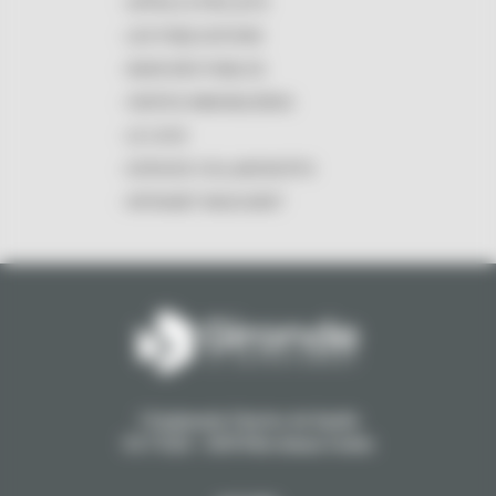
APPELS À PROJETS
LES PUBLICATIONS
MARCHÉS PUBLICS
VENTES IMMOBILIÈRES
LE LOGO
ESPACES COLLABORATIFS
INTRANET MASCARET
1 Esplanade Charles de Gaulle
CS 71223 - 33074 Bordeaux Cedex