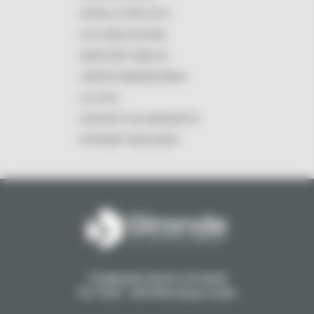
APPELS À PROJETS
LES PUBLICATIONS
MARCHÉS PUBLICS
VENTES IMMOBILIÈRES
LE LOGO
ESPACES COLLABORATIFS
INTRANET MASCARET
1 Esplanade Charles de Gaulle
CS 71223 - 33074 Bordeaux Cedex