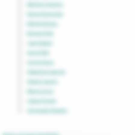
Martine Couturier
Karine Desmoulin
Michel Dufranc
Bernard Fath
Jean Galand
Hervé Gillé
Carole Guere
Sébastien Laborde
Hubert Laporte
Marie Larrue
Liliane Poivert
Christophe Viandon