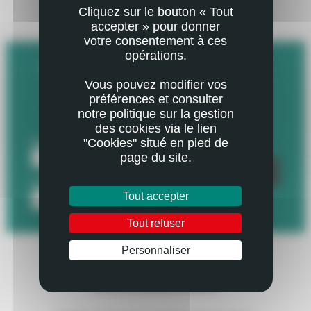
RESTEZ EN CONTACT
Cliquez sur le bouton « Tout
AVEC VOTRE DÉPARTEMENT
accepter » pour donner
votre consentement à ces
opérations.
INSCRIVEZ-VOUS À LA LETTRE D'INFO :
Vous pouvez modifier vos
Recevez l'essentiel de l'actualité de votre
préférences et consulter
Département !
notre politique sur la gestion
des cookies via le lien
"Cookies" situé en pied de
page du site.
Tout accepter
Tout refuser
Personnaliser
CONTACTEZ-NOUS