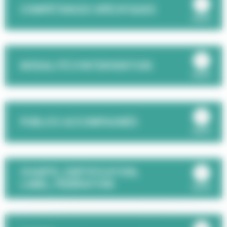
COMPÉTENCES SPÉCIFIQUES
ouvrir
MODALITÉ D'INTERVENTION
ouvrir
PUBLICS ACCOMPAGNÉS
ouvrir
CHARTE, CERTIFICATION,
LABEL, FÉDÉRATION
ouvrir