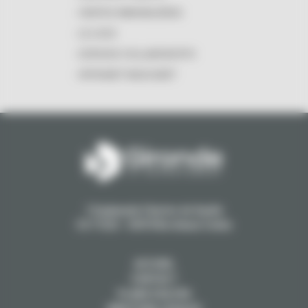
VENTES IMMOBILIÈRES
LE LOGO
ESPACES COLLABORATIFS
INTRANET MASCARET
1 Esplanade Charles de Gaulle
CS 71223 - 33074 Bordeaux Cedex
ACCUEIL
CONTACT
PLANS D'ACCÈS