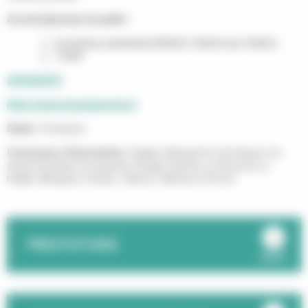
Accueil physique du public :
du lundi au vendredi de 09h30 à 12h30 et de 13h30 à
17h00
0535544975
https://www.unicareservices.fr
Statut :
Entreprise
Communes d'intervention :
Bègles, Blanquefort, Bordeaux rive
droite, Bordeaux rive gauche, Bruges, Eysines, Le Bouscat, Le
Haillan, Mérignac, Pessac, Talence, Villenave-d'Ornon
PRESTATIONS
ouvrir