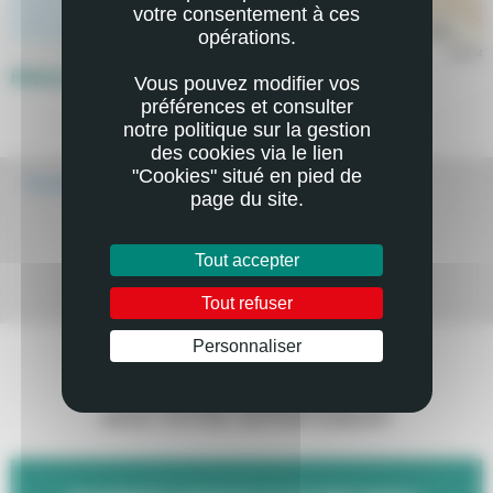
votre consentement à ces
Esri, HERE, Garmin, NGA, USGS
|
Dép
opérations.
SAS74
Retour à la page précédente
Vous pouvez modifier vos
préférences et consulter
notre politique sur la gestion
des cookies via le lien
"Cookies" situé en pied de
Écouter
page du site.
Tout accepter
Tout refuser
Mail
Imprimer
Personnaliser
RESTEZ EN CONTACT
AVEC VOTRE DÉPARTEMENT