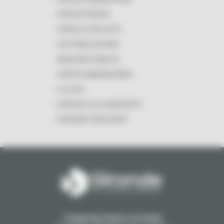
ESPACE PRESSE
APPELS À PROJETS
LES PUBLICATIONS
MARCHÉS PUBLICS
VENTES IMMOBILIÈRES
LE LOGO
ESPACES COLLABORATIFS
INTRANET MASCARET
1 Esplanade Charles de Gaulle