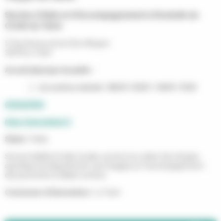
Service d'Aide et d'Accompagnement à Domicile du
CCAS du Teich
57 bis Avenue de la Côte d’Argent
33470 Le Teich
Accueil physique du public :
du Lundi au vendredi : 08h30-12h00 / 14h00-17h00
0556224502
https://www.leteich.fr
Statut :
Public
Service habilité à l'aide sociale, soumis à un cahier des charges
spécifique du Département, qui l'engage sur l'accompagnement
des personnes à faibles revenus.
Communes d'intervention :
Le Teich