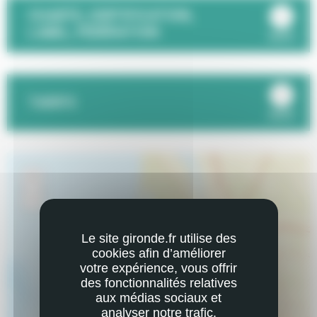
CHARTE, CERTIFICATION,
LABEL, FÉDÉRATION
ouvrir
TARIFS
ouvrir
+
Zoom
In
−
Zoom
Out
Le site gironde.fr utilise des
cookies afin d’améliorer
votre expérience, vous offrir
des fonctionnalités relatives
aux médias sociaux et
analyser notre trafic.