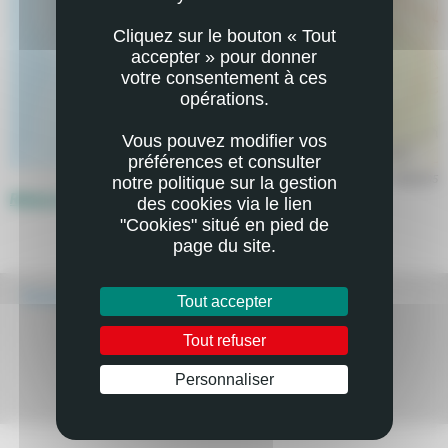
Cliquez sur le bouton « Tout
accepter » pour donner
votre consentement à ces
opérations.
Vous pouvez modifier vos
Esri, HERE, Garmin, NGA, USGS
|
Dép
préférences et consulter
notre politique sur la gestion
ETAB2605
Retour à la page précédente
des cookies via le lien
"Cookies" situé en pied de
page du site.
Écouter
Tout accepter
Tout refuser
Personnaliser
Mail
Imprimer