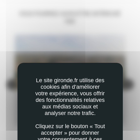
VOUS POURRIEZ AUSSI ÊTRE INTÉRESSÉ
PAR
Le site gironde.fr utilise des
cookies afin d’améliorer
votre expérience, vous offrir
ACTUALITÉ
AC
des fonctionnalités relatives
ÇA BOUGE DANS LE PÉRIURBAIN ! LES
IN
aux médias sociaux et
TRANSITIONS À HAUTEUR DE TERRITOIRES
DE
PLUS
analyser notre trafic.
TE
EN SAVOIR PLUS
Cliquez sur le bouton « Tout
accepter » pour donner
votre consentement à ces