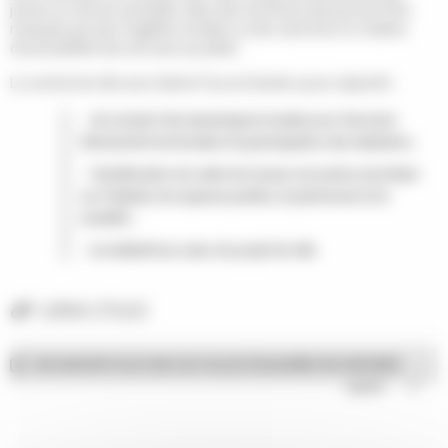
jouent un rôle de centralité, dans des territoires qui peuvent être
marqués par des fragilités sociales ou des carences en matière
d’accessibilité des services au public.
Le contrat de ville avec Sainte-Foy-la-Grande a pour objectifs :
de soutenir des dynamiques locales pour favoriser
l'attractivité territoriale et la participation des habitants ;
l’amélioration du cadre de vie par une action prioritaire
sur l’habitat, les espaces publics, le patrimoine et la
mobilité ;
la solidarité au cœur du projet de ville.
LIENS UTILES
EN SAVOIR PLUS SUR LES VILLES ÉQUILIBRE EN GIRONDE
ouvrir