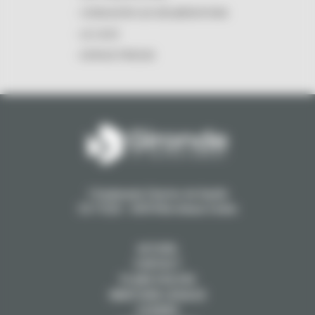
CONSULTER LES DÉLIBÉRATIONS
LE LOGO
ESPACE PRESSE
1 Esplanade Charles de Gaulle
CS 71223 - 33074 Bordeaux Cedex
ACCUEIL
CONTACT
PLANS D'ACCÈS
MENTIONS LÉGALES
COOKIES