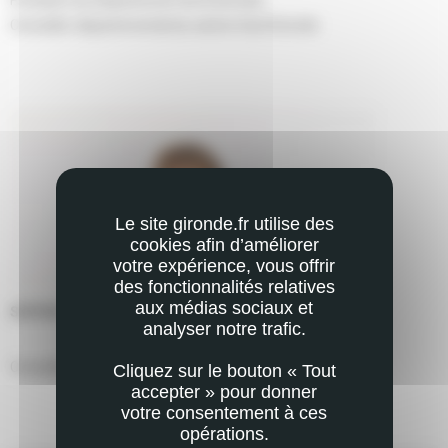
Président du Département de la Gironde
Conseiller départemental du canton Sud-Gironde
Le site gironde.fr utilise des
cookies afin d’améliorer
votre expérience, vous offrir
des fonctionnalités relatives
aux médias sociaux et
SOPHIE PIQUEMAL
analyser notre trafic.
Conseillère départementale du canton Landes des Graves
Cliquez sur le bouton « Tout
accepter » pour donner
votre consentement à ces
opérations.