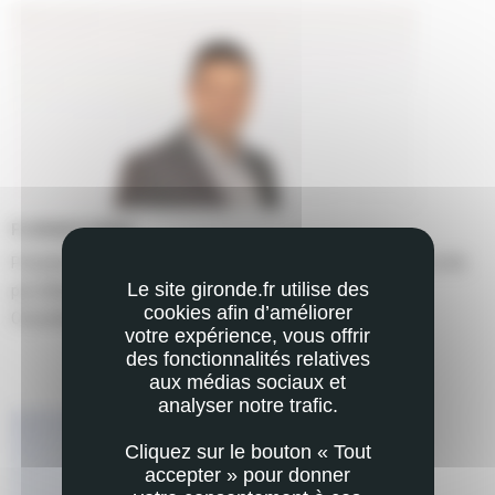
FLORIAN DUMAS
Président de la Commission Locale d’Information Nucléaire (CLIN)
Le site gironde.fr utilise des
par délégation
cookies afin d’améliorer
Conseiller départemental du canton Nord-Gironde
votre expérience, vous offrir
des fonctionnalités relatives
aux médias sociaux et
analyser notre trafic.
Cliquez sur le bouton « Tout
accepter » pour donner