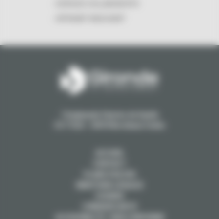
ESPACES COLLABORATIFS
INTRANET MASCARET
1 Esplanade Charles de Gaulle
CS 71223 - 33074 Bordeaux Cedex
ACCUEIL
CONTACT
PLANS D'ACCÈS
MENTIONS LÉGALES
COOKIES
CYBERSÉCURITÉ
ACCESSIBILITÉ : NON CONFORME