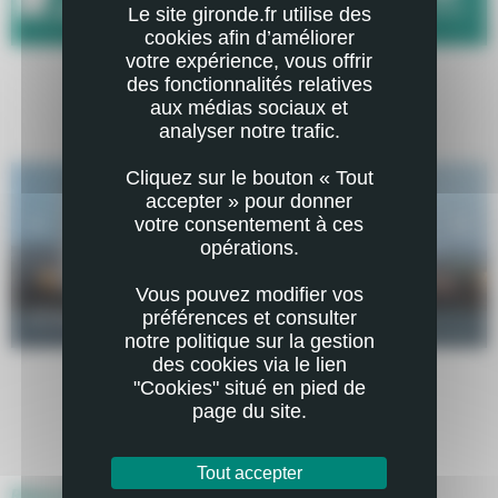
ouvrir
Le site gironde.fr utilise des
cookies afin d’améliorer
NIVEAU D'ACCESSIBILITE : 3 ÉTOILES SUR 3
votre expérience, vous offrir
des fonctionnalités relatives
aux médias sociaux et
analyser notre trafic.
Cliquez sur le bouton « Tout
accepter » pour donner
votre consentement à ces
élément précédent
◀︎
éléme
▶︎
opérations.
Vous pouvez modifier vos
préférences et consulter
© FRAC Nouvelle-Aquitaine
notre politique sur la gestion
des cookies via le lien
"Cookies" situé en pied de
page du site.
Tout accepter
Retour à la page précédente