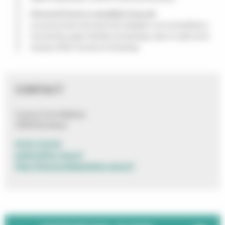
Personnel formé ou sensibilisé à l’accueil
Les personnels d’accueil et de médiation sont sensibilisés à
l’accueil des quatre familles de handicap, dans le cadre de la
marque d’État Tourisme et Handicap.
CONTACT
5 parvis Corto Maltese
33000 Bordeaux
05 56 13 25 62
publics@frac-meca.fr
https://fracnouvelleaquitaine-meca.fr/