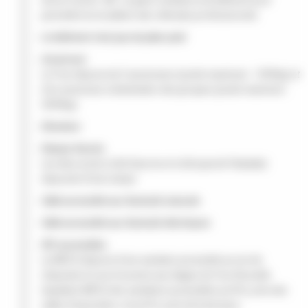
donne l’accès. NB : se garer à distance du bâtiment pour
permettre la circulation des véhicules professionnels.
Le bâtiment n'est pas de plain-pied
Ascenceur
Le Frac dispose de 2 ascenseurs (poids maximum : 1000kg) et
d’un ascenseur à destination des groupes (poids maximum :
5000kg).
Elevateur
Rampe d'accès
Les deux accès (côté Garonne et côté quai de Paludate)
disposent d’une rampe
Salle accessible aux fauteuils manuels
Salle accessible aux fauteuils électriques
WC accessibles
La MÉCA dispose d’une sanitaire accessible au rez-de-
chaussée et vous trouverez aux étages du Frac Nouvelle-
Aquitaine MÉCA des sanitaires accessibles au R+6, près des
salles d’exposition, et au R+5, près de la terrasse.