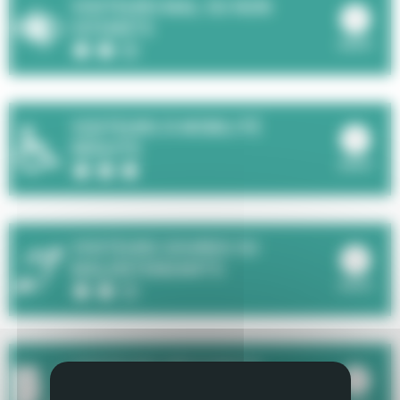
VISITEURS MAL OU NON
VOYANTS
ouvrir
NIVEAU D'ACCESSIBILITE : 2 ÉTOILES SUR 3
VISITEURS À MOBILITÉ
RÉDUITE
ouvrir
NIVEAU D'ACCESSIBILITE : 3 ÉTOILES SUR 3
VISITEURS SOURDS OU
MALENTENDANTS
ouvrir
NIVEAU D'ACCESSIBILITE : 2 ÉTOILES SUR 3
VISITEURS DÉFICIENTS
COGNITIFS