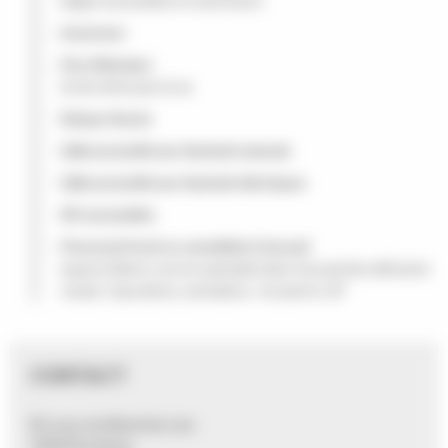
étages accessibles en ascenseurs
Ascenceur
Pas d'élevateur
Accès direct par la rue
Rampe d'accès
Salle accessible aux fauteuils manuels
Salle accessible aux fauteuils électriques
WC accessibles
Personnel formé ou sensibilisé à l’accueil
espace Diderot, service spécialisé dans l'accueil des déficients
visuels. Expositions, animations. Accueil en LSF
CONTACT
85 cours du Maréchal Juin
33000 Bordeaux