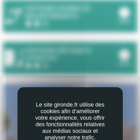
VISITEURS SOURDS OU
MALENTENDANTS
ouvrir
NIVEAU D'ACCESSIBILITE : 2 ÉTOILES SUR 3
VISITEURS DÉFICIENTS
COGNITIFS
ouvrir
NIVEAU D'ACCESSIBILITE : 2 ÉTOILES SUR 3
Le site gironde.fr utilise des
cookies afin d’améliorer
votre expérience, vous offrir
des fonctionnalités relatives
élément précédent
◀︎
éléme
▶︎
aux médias sociaux et
analyser notre trafic.