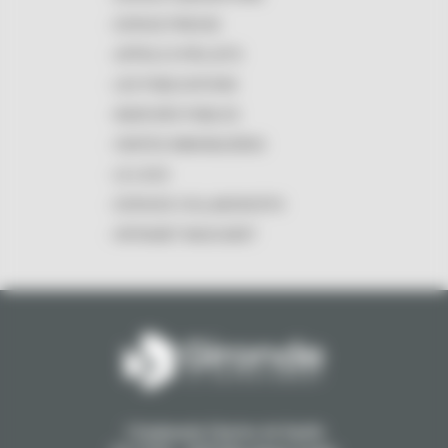
ESPACE PRESSE
APPELS À PROJETS
LES PUBLICATIONS
MARCHÉS PUBLICS
VENTES IMMOBILIÈRES
LE LOGO
ESPACES COLLABORATIFS
INTRANET MASCARET
1 Esplanade Charles de Gaulle