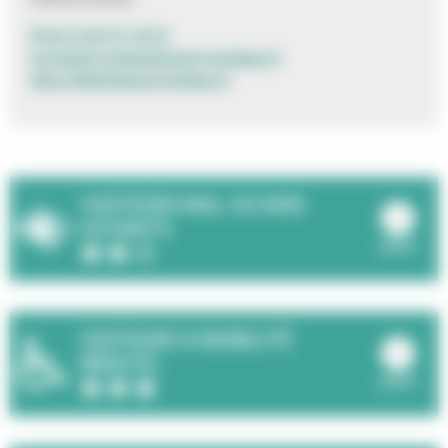
05 56 10 30 79 / 30 76
me.beraud-sudreau@mairie-bordeaux.fr
https://bibliotheque.bordeaux.fr
VISITEURS MAL OU NON
VOYANTS
ouvrir
NIVEAU D'ACCESSIBILITE : 2 ÉTOILES SUR 3
VISITEURS À MOBILITÉ
RÉDUITE
ouvrir
NIVEAU D'ACCESSIBILITE : 3 ÉTOILES SUR 3