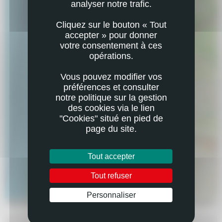
analyser notre trafic.
Cliquez sur le bouton « Tout
accepter » pour donner
votre consentement à ces
opérations.
Vous pouvez modifier vos
préférences et consulter
notre politique sur la gestion
des cookies via le lien
"Cookies" situé en pied de
page du site.
Tout accepter
Tout refuser
Personnaliser
Map data © OpenStreetMap contributors, CC-BY-SA
Powered by
Esri