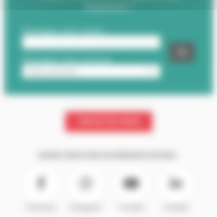
Département !
CONTACTEZ-NOUS
SUIVEZ-NOUS SUR LES RÉSEAUX SOCIAUX :
Facebook
Instagram
Youtube
LinkedIn