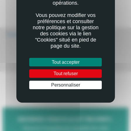
opérations.
Vous pouvez modifier vos
préférences et consulter
notre politique sur la gestion
des cookies via le lien
Écouter
"Cookies" situé en pied de
page du site.
Tout accepter
Mail
Imprimer
Tout refuser
Personnaliser
RESTEZ EN CONTACT
AVEC VOTRE DÉPARTEMENT
INSCRIVEZ-VOUS À LA LETTRE D'INFO :
Recevez l'essentiel de l'actualité de votre