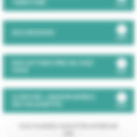
TERRITOIRE
ouvrir
NOS MISSIONS
ouvrir
NOS ACTIONS PRÈS DE CHEZ
VOUS
ouvrir
LE BUS EN +, MAISON MOBILE
DES SOLIDARITÉS
ouvrir
VOUS POURRIEZ AUSSI ÊTRE INTÉRESSÉ
PAR