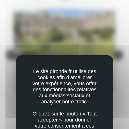
ACTUALITÉ
AC
Le site gironde.fr utilise des
UN CENTRE D'APPUI À L'ENFANCE EN GIRONDE :
ÉC
cookies afin d’améliorer
PETITE PIERRE POUR GRANDE PROMESSE
AC
votre expérience, vous offrir
PLUS
EN SAVOIR PLUS
des fonctionnalités relatives
aux médias sociaux et
analyser notre trafic.
Cliquez sur le bouton « Tout
accepter » pour donner
votre consentement à ces