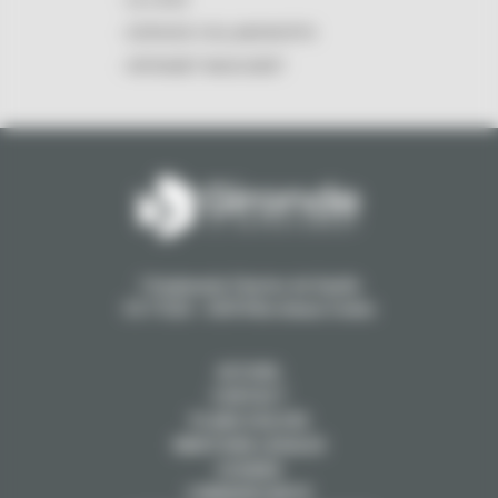
ESPACES COLLABORATIFS
INTRANET MASCARET
1 Esplanade Charles de Gaulle
CS 71223 - 33074 Bordeaux Cedex
ACCUEIL
CONTACT
PLANS D'ACCÈS
MENTIONS LÉGALES
COOKIES
CYBERSÉCURITÉ