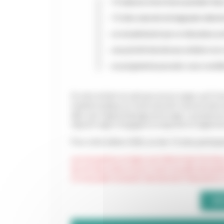
10 séances d'une heure pendant deux
15 sites naturels de baignade sélect
un encadrement par un éducateur pr
une priorité donnée aux enfants non
un programme pouvant, sous conditio
Si votre enfant ne sait pas encore nager, qu’il n’es
manière ludique en toute sécurité. Il pourra ains
aller vers l’apprentissage de la nage. La présenc
objectif nage s'engagent à respecter le règleme
Pour cette édition 2026, six des 15 sites partici
Les inscriptions en ligne sont désormais fermées 
de ces deux sites et pour toute nouvelle demande
s'il vous plait contacter directement l'éducatrice
IN