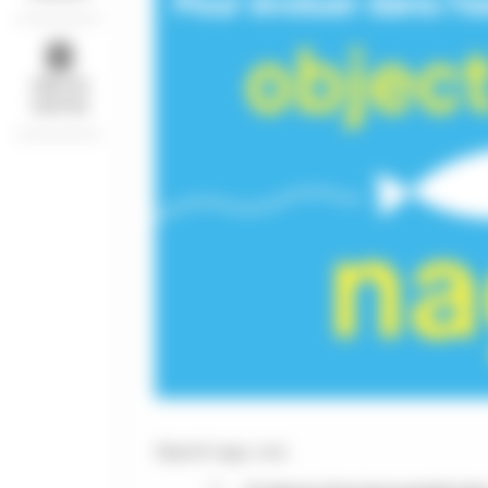
IDÉES DE
SORTIES
Objectif nage, c'est :