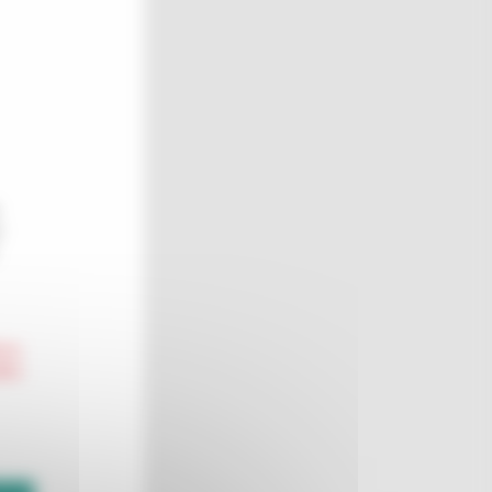
r
hors
llez