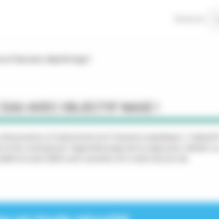
Recherche
s à l’eau avec objectif nage !
’EAU AVEC OBJECTIF NAGE !
écessaires à l’autonomie et à l’aisance aquatique. L’objectif
de et de commencer l'apprentissage de la nage pour obtenir u
uillet et août 2026 sont ouvertes et il reste encore de