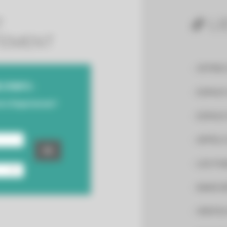
T
LI
TEMENT
OFFRES
D'INFO :
ESPACE
otre Département !
ESPACE
APPELS
LES PU
MARCHÉ
VENTES