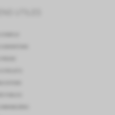
ENS UTILES
 D'EMPLOI
 SUBVENTIONS
 PRESSE
 À PROJETS
BLICATIONS
S PUBLICS
 IMMOBILIÈRES