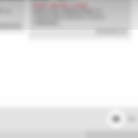
SPORT / NATURE / LOISIRS
ET LE
AIDES POUR L’AMÉNAGEMENT ET
L’ENTRETIEN D’ESPACES, SITES ET
ITINÉRAIRES
AVOIR PLUS
EN SAVOIR PLUS
Mail