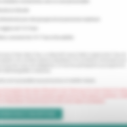
 semaines consécutives, avec un suivi personnalisé
ionnés en Gironde
ofessionnel, pour des groupes de six personnes maximum
-nageurs de 7 à 13 ans
ns, concerner les 14-17 ans et les adultes
t pas à l’aise dans l’eau, ce dispositif saura l’aider à apprivoiser l’eau de
i acquérir une certaine aisance aquatique et la confiance nécessaire pou
e à tous les cours est obligatoire, et tous les participants au programme
nt téléchargeable ci-dessous.
pants sont accessibles aux personnes à mobilité réduite.
à l'exception des sites d'Hourtin et du Teich pour le mois d'août. En de
 d'inscription pour les sessions ayant encore des places vacantes, veui
 ou l'éducateur concerné pour le site et les dates souhaitées.
FORMATIONS ET INSCRIPTIONS