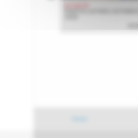
ACTUALITÉ
HALTE DOUCE SUR LA
PUNCH 33, LES PIEDS, LES POINGS 
CŒUR
EN SAVOIR PLUS
EN S
Écouter